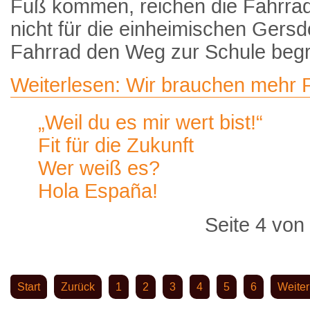
Fuß kommen, reichen die Fahrrad
nicht für die einheimischen Gersd
Fahrrad den Weg zur Schule beg
Weiterlesen: Wir brauchen mehr 
„Weil du es mir wert bist!“
Fit für die Zukunft
Wer weiß es?
Hola España!
Seite 4 von
Start
Zurück
1
2
3
4
5
6
Weiter